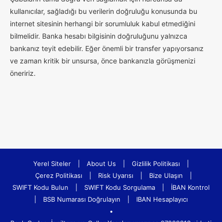
kullanıcılar, sağladığı bu verilerin doğruluğu konusunda bu
internet sitesinin herhangi bir sorumluluk kabul etmediğini
bilmelidir. Banka hesabı bilgisinin doğruluğunu yalnızca
bankanız teyit edebilir. Eğer önemli bir transfer yapıyorsanız
ve zaman kritik bir unsursa, önce bankanızla görüşmenizi
öneririz.
Yerel Siteler
|
About Us
|
Gizlilik Politikası
|
Çerez Politikası
|
Risk Uyarısı
|
Bize Ulaşın
|
SWIFT Kodu Bulun
|
SWIFT Kodu Sorgulama
|
İBAN Kontrol
|
BSB Numarası Doğrulayın
|
IBAN Hesaplayıcı
•