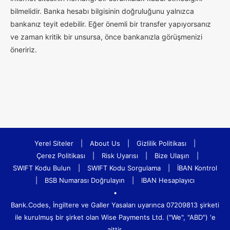
bilmelidir. Banka hesabı bilgisinin doğruluğunu yalnızca
bankanız teyit edebilir. Eğer önemli bir transfer yapıyorsanız
ve zaman kritik bir unsursa, önce bankanızla görüşmenizi
öneririz.
Yerel Siteler
|
About Us
|
Gizlilik Politikası
|
Çerez Politikası
|
Risk Uyarısı
|
Bize Ulaşın
|
SWIFT Kodu Bulun
|
SWIFT Kodu Sorgulama
|
İBAN Kontrol
|
BSB Numarası Doğrulayın
|
IBAN Hesaplayıcı
•
Bank.Codes, İngiltere ve Galler Yasaları uyarınca 07209813 şirketi
ile kurulmuş bir şirket olan Wise Payments Ltd. ("We", "ABD") 'e
aittir.