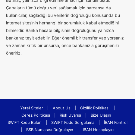
Bu araç yalnızca bilgi edinme amacı için sunulmuştur.
Çabaların tümü doğru veri sağlamak için harcansa da
kullanıcılar, sağladığı bu verilerin doğruluğu konusunda bu
internet sitesinin herhangi bir sorumluluk kabul etmediğini
bilmelidir. Banka hesabı bilgisinin doğruluğunu yalnızca
bankanız teyit edebilir. Eğer önemli bir transfer yapıyorsanız
ve zaman kritik bir unsursa, önce bankanızla görüşmenizi
öneririz.
Yerel Siteler
|
About Us
|
Gizlilik Politikası
|
Çerez Politikası
|
Risk Uyarısı
|
Bize Ulaşın
|
SWIFT Kodu Bulun
|
SWIFT Kodu Sorgulama
|
İBAN Kontrol
|
BSB Numarası Doğrulayın
|
IBAN Hesaplayıcı