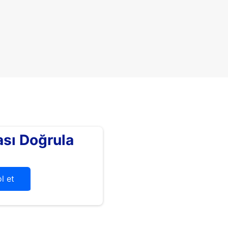
sı Doğrula
l et