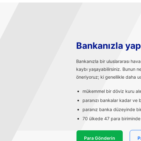
Bankanızla yapı
Bankanızla bir uluslararası hav
kaybı yaşayabilirsiniz. Bunun n
öneriyoruz; ki genellikle daha uc
mükemmel bir döviz kuru alırs
paranızı bankalar kadar ve ba
paranız banka düzeyinde bir
70 ülkede 47 para biriminde t
Para Gönderin
P