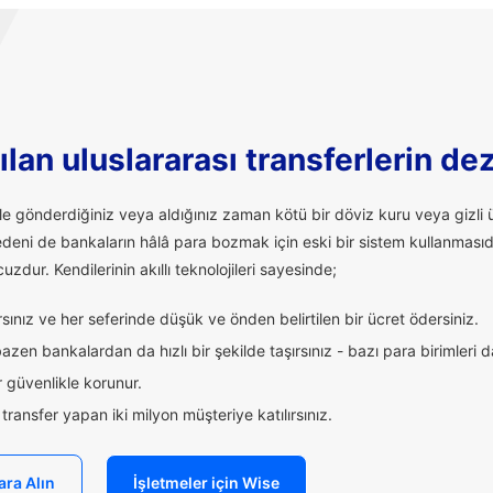
lan uluslararası transferlerin de
ale gönderdiğiniz veya aldığınız zaman kötü bir döviz kuru veya giz
edeni de bankaların hâlâ para bozmak için eski bir sistem kullanmasıd
uzdur. Kendilerinin akıllı teknolojileri sayesinde;
ınız ve her seferinde düşük ve önden belirtilen bir ücret ödersiniz.
zen bankalardan da hızlı bir şekilde taşırsınız - bazı para birimleri 
 güvenlikle korunur.
ransfer yapan iki milyon müşteriye katılırsınız.
ara Alın
İşletmeler için Wise