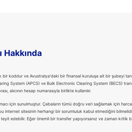
ı Hakkında
 bir koddur ve Avustralya'daki bir finansal kuruluşa ait bir şubeyi tanı
aring System (APCS) ve Bulk Electronic Clearing System (BECS) transfe
ı, alıcının hesap numarasıyla birlikte kullanılır.
macı için sunulmuştur. Çabaların tümü doğru veri sağlamak için harcan
 internet sitesinin herhangi bir sorumluluk kabul etmediğini bilmelidi
eyit edebilir. Eğer önemli bir transfer yapıyorsanız ve zaman kritik 