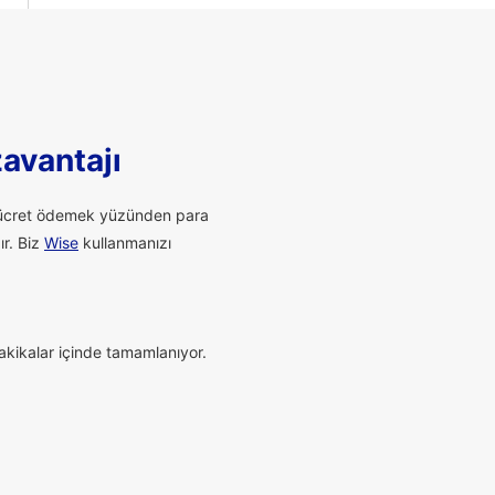
zavantajı
li ücret ödemek yüzünden para
ır. Biz
Wise
kullanmanızı
dakikalar içinde tamamlanıyor.