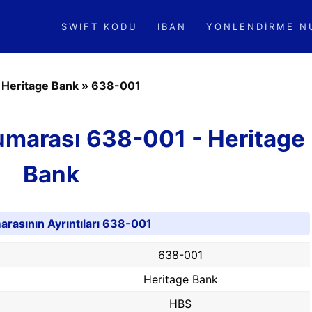
SWIFT KODU
IBAN
YÖNLENDIRME N
»
Heritage Bank
»
638-001
umarası 638-001 - Heritage
Bank
rasının Ayrıntıları 638-001
638-001
Heritage Bank
HBS