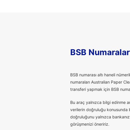
BSB Numaralar
B
SB numarası altı haneli nümerik
numaraları Australian Paper Cle
transferi yapmak için BSB numaras
Bu araç yalnızca bilgi edinme a
verilerin doğruluğu konusunda bu
doğruluğunu yalnızca bankanız t
görüşmenizi öneririz.