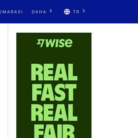
UMARASI
DAHA
TR