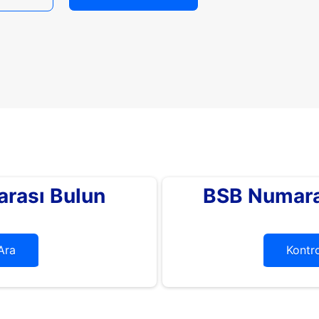
rası Bulun
BSB Numara
Ara
Kontro