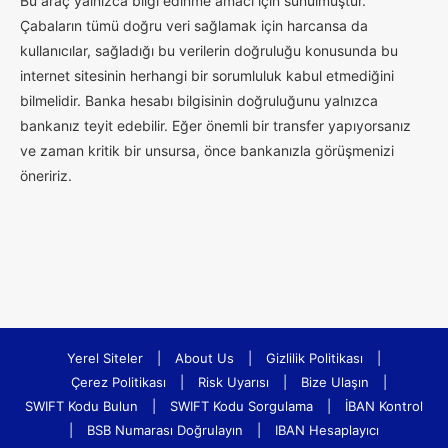
Bu araç yalnızca bilgi edinme amacı için sunulmuştur.
Çabaların tümü doğru veri sağlamak için harcansa da
kullanıcılar, sağladığı bu verilerin doğruluğu konusunda bu
internet sitesinin herhangi bir sorumluluk kabul etmediğini
bilmelidir. Banka hesabı bilgisinin doğruluğunu yalnızca
bankanız teyit edebilir. Eğer önemli bir transfer yapıyorsanız
ve zaman kritik bir unsursa, önce bankanızla görüşmenizi
öneririz.
Yerel Siteler
|
About Us
|
Gizlilik Politikası
|
Çerez Politikası
|
Risk Uyarısı
|
Bize Ulaşın
|
SWIFT Kodu Bulun
|
SWIFT Kodu Sorgulama
|
İBAN Kontrol
|
BSB Numarası Doğrulayın
|
IBAN Hesaplayıcı