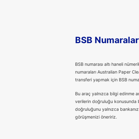
BSB Numaralar
B
SB numarası altı haneli nümerik
numaraları Australian Paper Cle
transferi yapmak için BSB numaras
Bu araç yalnızca bilgi edinme a
verilerin doğruluğu konusunda bu
doğruluğunu yalnızca bankanız t
görüşmenizi öneririz.