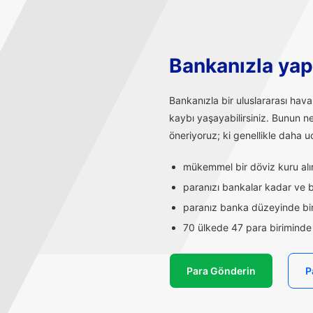
Bankanızla yapı
Bankanızla bir uluslararası hav
kaybı yaşayabilirsiniz. Bunun n
öneriyoruz; ki genellikle daha uc
mükemmel bir döviz kuru alırs
paranızı bankalar kadar ve ba
paranız banka düzeyinde bir
70 ülkede 47 para biriminde t
Para Gönderin
P