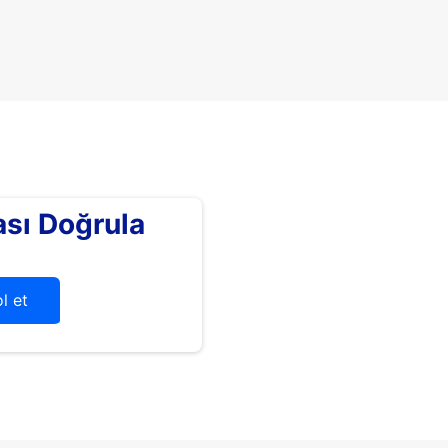
sı Doğrula
l et