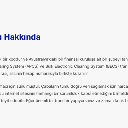
ı Hakkında
 bir koddur ve Avustralya'daki bir finansal kuruluşa ait bir şubeyi tanı
aring System (APCS) ve Bulk Electronic Clearing System (BECS) transfe
ı, alıcının hesap numarasıyla birlikte kullanılır.
macı için sunulmuştur. Çabaların tümü doğru veri sağlamak için harcan
 internet sitesinin herhangi bir sorumluluk kabul etmediğini bilmelidi
eyit edebilir. Eğer önemli bir transfer yapıyorsanız ve zaman kritik 