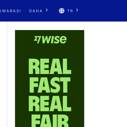
UMARASI
DAHA
TR