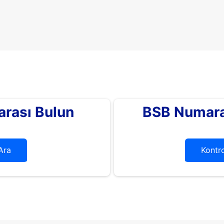
rası Bulun
BSB Numara
Ara
Kontro