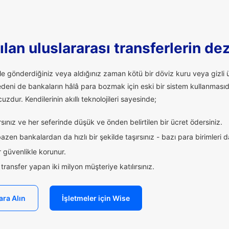
lan uluslararası transferlerin de
ale gönderdiğiniz veya aldığınız zaman kötü bir döviz kuru veya giz
edeni de bankaların hâlâ para bozmak için eski bir sistem kullanmasıd
uzdur. Kendilerinin akıllı teknolojileri sayesinde;
ınız ve her seferinde düşük ve önden belirtilen bir ücret ödersiniz.
zen bankalardan da hızlı bir şekilde taşırsınız - bazı para birimleri 
 güvenlikle korunur.
ransfer yapan iki milyon müşteriye katılırsınız.
ara Alın
İşletmeler için Wise