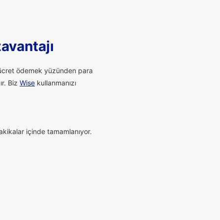
zavantajı
li ücret ödemek yüzünden para
ır. Biz
Wise
kullanmanızı
dakikalar içinde tamamlanıyor.