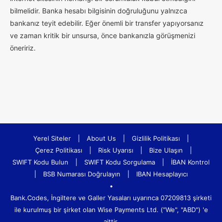
bilmelidir. Banka hesabı bilgisinin doğruluğunu yalnızca
bankanız teyit edebilir. Eğer önemli bir transfer yapıyorsanız
ve zaman kritik bir unsursa, önce bankanızla görüşmenizi
öneririz.
Yerel Siteler
|
About Us
|
Gizlilik Politikası
|
Çerez Politikası
|
Risk Uyarısı
|
Bize Ulaşın
|
SWIFT Kodu Bulun
|
SWIFT Kodu Sorgulama
|
İBAN Kontrol
|
BSB Numarası Doğrulayın
|
IBAN Hesaplayıcı
•
Bank.Codes, İngiltere ve Galler Yasaları uyarınca 07209813 şirketi
ile kurulmuş bir şirket olan Wise Payments Ltd. ("We", "ABD") 'e
aittir.