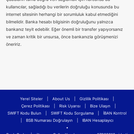
kullanıcılar, sağladığı bu verilerin doğruluğu konusunda bu
internet sitesinin herhangi bir sorumluluk kabul etmediğini
bilmelidir. Banka hesabı bilgisinin doğruluğunu yalnızca
bankanız teyit edebilir. Eğer önemli bir transfer yapıyorsanız
ve zaman kritik bir unsursa, önce bankanızla görüşmenizi
öneririz.
Yerel Siteler
|
About Us
|
Gizlilik Politikası
|
Çerez Politikası
|
Risk Uyarısı
|
Bize Ulaşın
|
SWIFT Kodu Bulun
|
SWIFT Kodu Sorgulama
|
İBAN Kontrol
|
BSB Numarası Doğrulayın
|
IBAN Hesaplayıcı
•