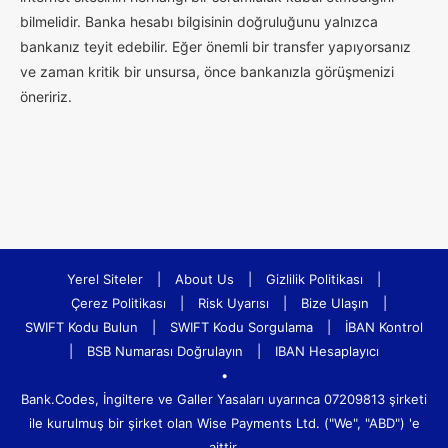
bilmelidir. Banka hesabı bilgisinin doğruluğunu yalnızca
bankanız teyit edebilir. Eğer önemli bir transfer yapıyorsanız
ve zaman kritik bir unsursa, önce bankanızla görüşmenizi
öneririz.
Yerel Siteler
|
About Us
|
Gizlilik Politikası
|
Çerez Politikası
|
Risk Uyarısı
|
Bize Ulaşın
|
SWIFT Kodu Bulun
|
SWIFT Kodu Sorgulama
|
İBAN Kontrol
|
BSB Numarası Doğrulayın
|
IBAN Hesaplayıcı
•
Bank.Codes, İngiltere ve Galler Yasaları uyarınca 07209813 şirketi
ile kurulmuş bir şirket olan Wise Payments Ltd. ("We", "ABD") 'e
aittir.