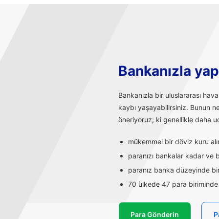
Bankanızla yapı
Bankanızla bir uluslararası hav
kaybı yaşayabilirsiniz. Bunun n
öneriyoruz; ki genellikle daha uc
mükemmel bir döviz kuru alırs
paranızı bankalar kadar ve ba
paranız banka düzeyinde bir
70 ülkede 47 para biriminde t
Para Gönderin
P