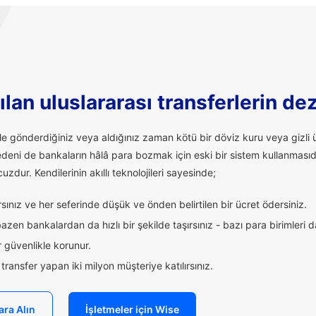
lan uluslararası transferlerin de
ale gönderdiğiniz veya aldığınız zaman kötü bir döviz kuru veya giz
edeni de bankaların hâlâ para bozmak için eski bir sistem kullanmasıd
uzdur. Kendilerinin akıllı teknolojileri sayesinde;
ınız ve her seferinde düşük ve önden belirtilen bir ücret ödersiniz.
zen bankalardan da hızlı bir şekilde taşırsınız - bazı para birimleri 
 güvenlikle korunur.
ransfer yapan iki milyon müşteriye katılırsınız.
ara Alın
İşletmeler için Wise