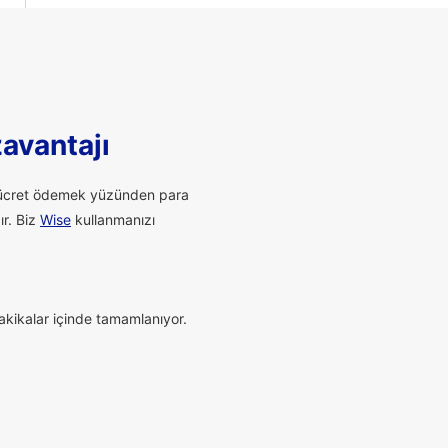
zavantajı
li ücret ödemek yüzünden para
ır. Biz
Wise
kullanmanızı
dakikalar içinde tamamlanıyor.