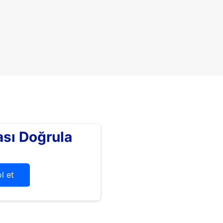
sı Doğrula
l et