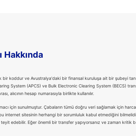
ı Hakkında
 bir koddur ve Avustralya'daki bir finansal kuruluşa ait bir şubeyi tanı
aring System (APCS) ve Bulk Electronic Clearing System (BECS) transfe
ı, alıcının hesap numarasıyla birlikte kullanılır.
macı için sunulmuştur. Çabaların tümü doğru veri sağlamak için harcan
 internet sitesinin herhangi bir sorumluluk kabul etmediğini bilmelidi
eyit edebilir. Eğer önemli bir transfer yapıyorsanız ve zaman kritik 