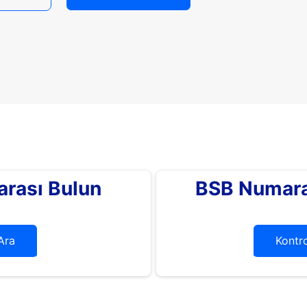
rası Bulun
BSB Numara
Ara
Kontro