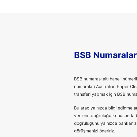
BSB Numaralar
B
SB numarası altı haneli nümerik
numaraları Australian Paper Cle
transferi yapmak için BSB numaras
Bu araç yalnızca bilgi edinme a
verilerin doğruluğu konusunda bu
doğruluğunu yalnızca bankanız t
görüşmenizi öneririz.