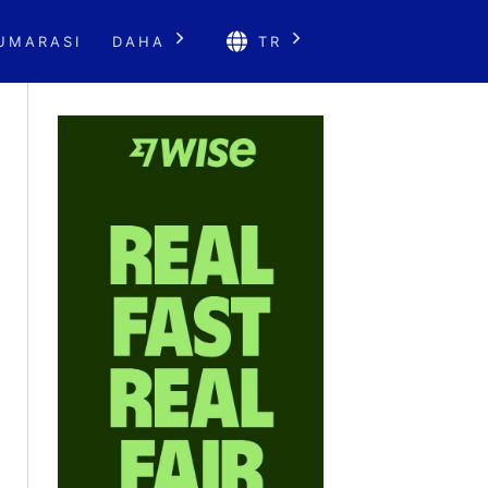
UMARASI
DAHA
TR