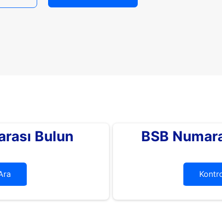
rası Bulun
BSB Numara
Ara
Kontro