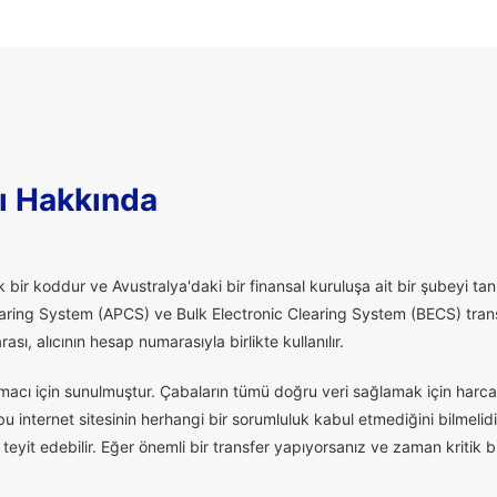
ı Hakkında
 bir koddur ve Avustralya'daki bir finansal kuruluşa ait bir şubeyi tanı
aring System (APCS) ve Bulk Electronic Clearing System (BECS) transfe
ı, alıcının hesap numarasıyla birlikte kullanılır.
macı için sunulmuştur. Çabaların tümü doğru veri sağlamak için harcan
 internet sitesinin herhangi bir sorumluluk kabul etmediğini bilmelidi
eyit edebilir. Eğer önemli bir transfer yapıyorsanız ve zaman kritik 