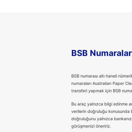
BSB Numaralar
B
SB numarası altı haneli nümerik
numaraları Australian Paper Cle
transferi yapmak için BSB numaras
Bu araç yalnızca bilgi edinme a
verilerin doğruluğu konusunda bu
doğruluğunu yalnızca bankanız t
görüşmenizi öneririz.