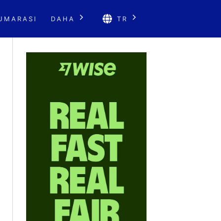
UMARASI
DAHA
TR