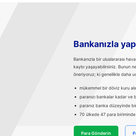
Bankanızla yapı
Bankanızla bir uluslararası hav
kaybı yaşayabilirsiniz. Bunun n
öneriyoruz; ki genellikle daha uc
mükemmel bir döviz kuru alırs
paranızı bankalar kadar ve ba
paranız banka düzeyinde bir
70 ülkede 47 para biriminde t
Para Gönderin
P