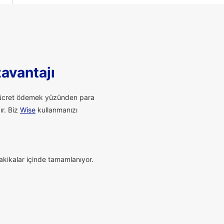
zavantajı
li ücret ödemek yüzünden para
ır. Biz
Wise
kullanmanızı
dakikalar içinde tamamlanıyor.