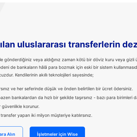
lan uluslararası transferlerin de
ale gönderdiğiniz veya aldığınız zaman kötü bir döviz kuru veya giz
edeni de bankaların hâlâ para bozmak için eski bir sistem kullanmasıd
uzdur. Kendilerinin akıllı teknolojileri sayesinde;
ınız ve her seferinde düşük ve önden belirtilen bir ücret ödersiniz.
zen bankalardan da hızlı bir şekilde taşırsınız - bazı para birimleri 
 güvenlikle korunur.
ransfer yapan iki milyon müşteriye katılırsınız.
ara Alın
İşletmeler için Wise