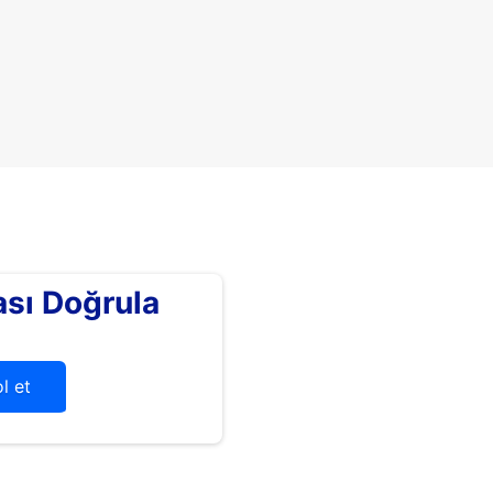
sı Doğrula
l et