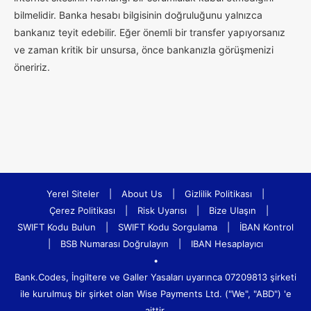
bilmelidir. Banka hesabı bilgisinin doğruluğunu yalnızca
bankanız teyit edebilir. Eğer önemli bir transfer yapıyorsanız
ve zaman kritik bir unsursa, önce bankanızla görüşmenizi
öneririz.
Yerel Siteler
|
About Us
|
Gizlilik Politikası
|
Çerez Politikası
|
Risk Uyarısı
|
Bize Ulaşın
|
SWIFT Kodu Bulun
|
SWIFT Kodu Sorgulama
|
İBAN Kontrol
|
BSB Numarası Doğrulayın
|
IBAN Hesaplayıcı
•
Bank.Codes, İngiltere ve Galler Yasaları uyarınca 07209813 şirketi
ile kurulmuş bir şirket olan Wise Payments Ltd. ("We", "ABD") 'e
aittir.