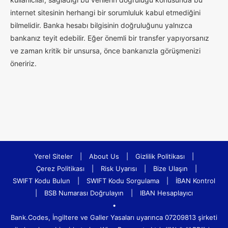
internet sitesinin herhangi bir sorumluluk kabul etmediğini
bilmelidir. Banka hesabı bilgisinin doğruluğunu yalnızca
bankanız teyit edebilir. Eğer önemli bir transfer yapıyorsanız
ve zaman kritik bir unsursa, önce bankanızla görüşmenizi
öneririz.
Yerel Siteler
|
About Us
|
Gizlilik Politikası
|
Çerez Politikası
|
Risk Uyarısı
|
Bize Ulaşın
|
SWIFT Kodu Bulun
|
SWIFT Kodu Sorgulama
|
İBAN Kontrol
|
BSB Numarası Doğrulayın
|
IBAN Hesaplayıcı
•
Bank.Codes, İngiltere ve Galler Yasaları uyarınca 07209813 şirketi