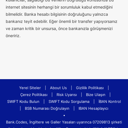
internet sitesinin herhangi bir sorumluluk kabul etmediğini
bilmelidir. Banka hesabı bilgisinin doğruluğunu yalnızca
bankanız teyit edebilir. Eğer önemli bir transfer yapıyorsanız
ve zaman kritik bir unsursa, önce bankanızla görüşmenizi
öneririz.
Yerel Siteler
|
About Us
|
Gizlilik Politikası
|
Çerez Politikası
|
Risk Uyarısı
|
Bize Ulaşın
|
SWIFT Kodu Bulun
|
SWIFT Kodu Sorgulama
|
İBAN Kontrol
|
BSB Numarası Doğrulayın
|
IBAN Hesaplayıcı
•
Bank.Codes, İngiltere ve Galler Yasaları uyarınca 07209813 şirketi