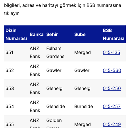
bilgileri, adres ve haritayı görmek için BSB numarasına
tıklayın.
Dizin
BSB
Banka
Şehir
Şube
Numarası
Numarası
ANZ
Fulham
651
Merged
015-135
Bank
Gardens
ANZ
652
Gawler
Gawler
015-560
Bank
ANZ
653
Glenelg
Glenelg
015-250
Bank
ANZ
654
Glenside
Burnside
015-257
Bank
ANZ
Golden
655
Merged
015-249