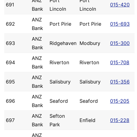
ANZ
Port
Port
691
015-420
Bank
Lincoln
Lincoln
ANZ
692
Port Pirie
Port Pirie
015-693
Bank
ANZ
693
Ridgehaven
Modbury
015-300
Bank
ANZ
694
Riverton
Riverton
015-708
Bank
ANZ
695
Salisbury
Salisbury
015-356
Bank
ANZ
696
Seaford
Seaford
015-205
Bank
ANZ
Sefton
697
Enfield
015-228
Bank
Park
ANZ