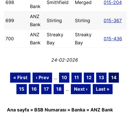
698
Smithfield
Merged
015-204
Bank
ANZ
699
Stirling
Stirling
015-367
Bank
ANZ
Streaky
Streaky
700
015-436
Bank
Bay
Bay
24-02-2026
« First
‹ Prev
...
10
11
12
13
14
15
16
17
18
...
Next ›
Last »
Ana sayfa
»
BSB Numarası
»
Banka
»
ANZ Bank