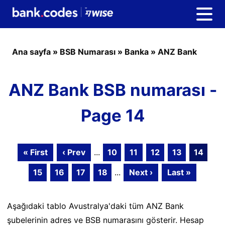
Ana sayfa
»
BSB Numarası
»
Banka
»
ANZ Bank
ANZ Bank BSB numarası -
Page 14
« First
‹ Prev
...
10
11
12
13
14
15
16
17
18
...
Next ›
Last »
Aşağıdaki tablo Avustralya'daki tüm ANZ Bank
şubelerinin adres ve BSB numarasını gösterir. Hesap