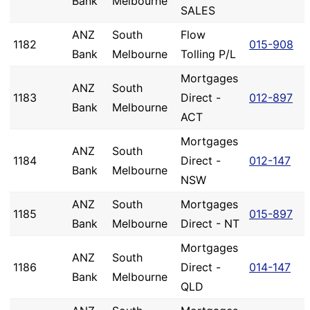
Bank
Melbourne
SALES
ANZ
South
Flow
1182
015-908
Bank
Melbourne
Tolling P/L
Mortgages
ANZ
South
1183
Direct -
012-897
Bank
Melbourne
ACT
Mortgages
ANZ
South
1184
Direct -
012-147
Bank
Melbourne
NSW
ANZ
South
Mortgages
1185
015-897
Bank
Melbourne
Direct - NT
Mortgages
ANZ
South
1186
Direct -
014-147
Bank
Melbourne
QLD