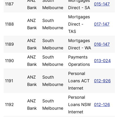
ANZ
South
Mortgages
1187
015-147
Bank
Melbourne
Direct - SA
Mortgages
ANZ
South
1188
Direct -
017-147
Bank
Melbourne
TAS
ANZ
South
Mortgages
1189
016-147
Bank
Melbourne
Direct - WA
ANZ
South
Payments
1190
013-024
Bank
Melbourne
Operations
Personal
ANZ
South
1191
Loans ACT
012-926
Bank
Melbourne
Internet
Personal
ANZ
South
1192
Loans NSW
012-126
Bank
Melbourne
Internet