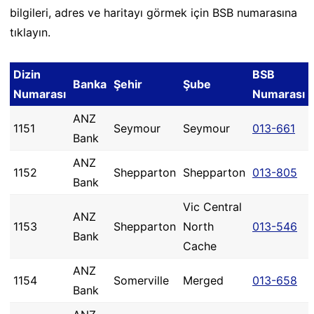
bilgileri, adres ve haritayı görmek için BSB numarasına
tıklayın.
Dizin
BSB
Banka
Şehir
Şube
Numarası
Numarası
ANZ
1151
Seymour
Seymour
013-661
Bank
ANZ
1152
Shepparton
Shepparton
013-805
Bank
Vic Central
ANZ
1153
Shepparton
North
013-546
Bank
Cache
ANZ
1154
Somerville
Merged
013-658
Bank