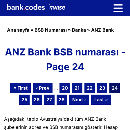
Ana sayfa
»
BSB Numarası
»
Banka
»
ANZ Bank
ANZ Bank BSB numarası -
Page 24
« First
‹ Prev
...
20
21
22
23
24
25
26
27
28
Next ›
Last »
Aşağıdaki tablo Avustralya'daki tüm ANZ Bank
şubelerinin adres ve BSB numarasını gösterir. Hesap