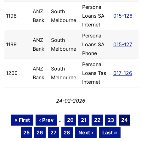
Personal
ANZ
South
1198
Loans SA
015-126
Bank
Melbourne
Internet
Personal
ANZ
South
1199
Loans SA
015-127
Bank
Melbourne
Phone
Personal
ANZ
South
1200
Loans Tas
017-126
Bank
Melbourne
Internet
24-02-2026
« First
‹ Prev
...
20
21
22
23
24
25
26
27
28
Next ›
Last »