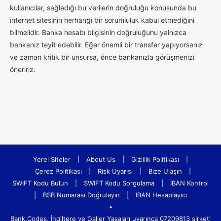
kullanıcılar, sağladığı bu verilerin doğruluğu konusunda bu
internet sitesinin herhangi bir sorumluluk kabul etmediğini
bilmelidir. Banka hesabı bilgisinin doğruluğunu yalnızca
bankanız teyit edebilir. Eğer önemli bir transfer yapıyorsanız
ve zaman kritik bir unsursa, önce bankanızla görüşmenizi
öneririz.
Yerel Siteler
|
About Us
|
Gizlilik Politikası
|
Çerez Politikası
|
Risk Uyarısı
|
Bize Ulaşın
|
SWIFT Kodu Bulun
|
SWIFT Kodu Sorgulama
|
İBAN Kontrol
|
BSB Numarası Doğrulayın
|
IBAN Hesaplayıcı
•
Bank.Codes, İngiltere ve Galler Yasaları uyarınca 07209813 şirketi