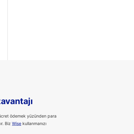
zavantajı
li ücret ödemek yüzünden para
ır. Biz
Wise
kullanmanızı