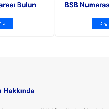
rası Bulun
BSB Numarası
Ara
Doğr
ı Hakkında