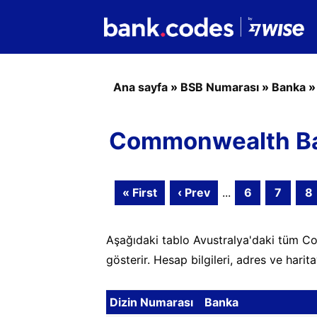
Ana sayfa
»
BSB Numarası
»
Banka
Commonwealth Ban
« First
‹ Prev
...
6
7
8
Aşağıdaki tablo Avustralya'daki tüm C
gösterir. Hesap bilgileri, adres ve hari
Dizin Numarası
Banka