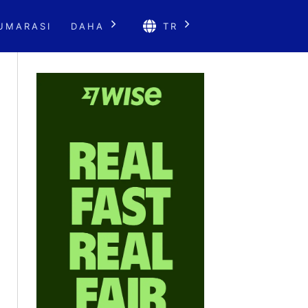
UMARASI
DAHA
TR