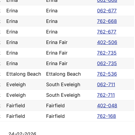
k
Erina
Erina
062-668
k
Erina
Erina
062-677
k
Erina
Erina
762-668
k
Erina
Erina
762-677
k
Erina
Erina Fair
402-506
k
Erina
Erina Fair
762-735
k
Erina
Erina Fair
062-735
k
Ettalong Beach
Ettalong Beach
762-536
k
Eveleigh
South Eveleigh
062-711
k
Eveleigh
South Eveleigh
762-711
k
Fairfield
Fairfield
402-048
k
Fairfield
Fairfield
762-168
24-02-2026