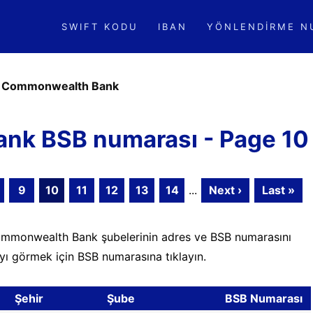
SWIFT KODU
IBAN
YÖNLENDIRME N
»
Commonwealth Bank
k BSB numarası - Page 10
9
10
11
12
13
14
...
Next ›
Last »
ommonwealth Bank şubelerinin adres ve BSB numarasını
tayı görmek için BSB numarasına tıklayın.
Şehir
Şube
BSB Numarası