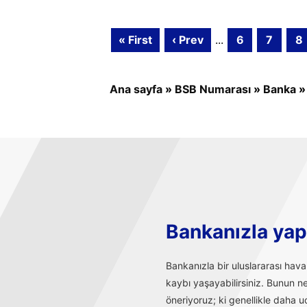
« First
‹ Prev
...
6
7
8
Ana sayfa
»
BSB Numarası
»
Banka
Bankanızla yapı
Bankanızla bir uluslararası hav
kaybı yaşayabilirsiniz. Bunun n
öneriyoruz; ki genellikle daha uc