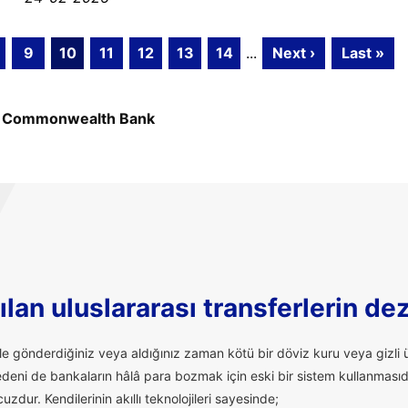
9
10
11
12
13
14
...
Next ›
Last »
»
Commonwealth Bank
lan uluslararası transferlerin de
ale gönderdiğiniz veya aldığınız zaman kötü bir döviz kuru veya giz
edeni de bankaların hâlâ para bozmak için eski bir sistem kullanmasıd
uzdur. Kendilerinin akıllı teknolojileri sayesinde;