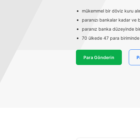
mükemmel bir döviz kuru alırs
paranızı bankalar kadar ve ba
paranız banka düzeyinde bir
70 ülkede 47 para biriminde t
Para Gönderin
P