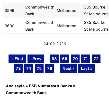
Commonwealth
385 Bourke
3599
Melbourne
Bank
St Melbourne
Commonwealth
385 Bourke
3600
Melbourne
Bank
St Melbourne
24-02-2026
« First
‹ Prev
...
68
69
70
71
72
73
74
75
76
...
Next ›
Last »
Ana sayfa
»
BSB Numarası
»
Banka
»
Commonwealth Bank