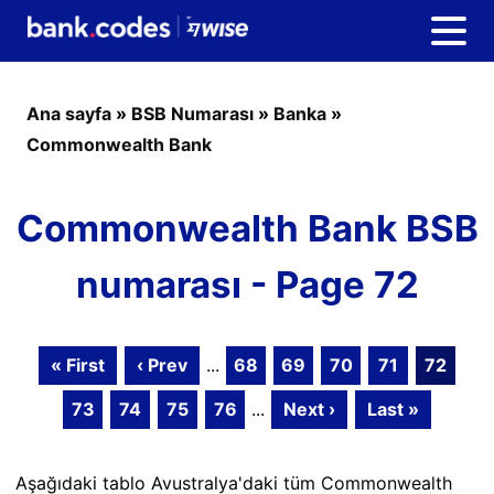
Ana sayfa
»
BSB Numarası
»
Banka
»
Commonwealth Bank
Commonwealth Bank BSB
numarası - Page 72
« First
‹ Prev
...
68
69
70
71
72
73
74
75
76
...
Next ›
Last »
Aşağıdaki tablo Avustralya'daki tüm Commonwealth