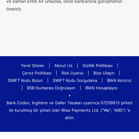
ve zaman kritik bir unsursa, önce bankanızla görüşmenizi
öneririz.
Yerel Siteler
|
About Us
|
Gizlilik Politikası
|
Çerez Politikası
|
Risk Uyarısı
|
Bize Ulaşın
|
SWIFT Kodu Bulun
|
SWIFT Kodu Sorgulama
|
İBAN Kontrol
|
BSB Numarası Doğrulayın
|
IBAN Hesaplayıcı
•
Bank.Codes, İngiltere ve Galler Yasaları uyarınca 07209813 şirketi
ile kurulmuş bir şirket olan Wise Payments Ltd. ("We", "ABD") 'e
aittir.