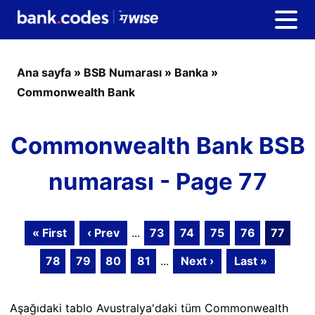
Ana sayfa
»
BSB Numarası
»
Banka
»
Commonwealth Bank
Commonwealth Bank BSB
numarası - Page 77
« First
‹ Prev
...
73
74
75
76
77
78
79
80
81
...
Next ›
Last »
Aşağıdaki tablo Avustralya'daki tüm Commonwealth