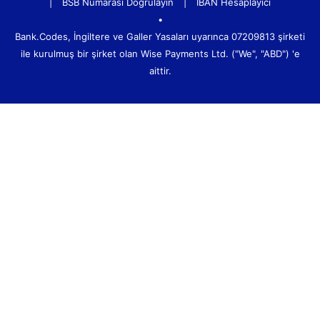
|
BSB Numarası Doğrulayın
|
IBAN Hesaplayıcı
•
Bank.Codes, İngiltere ve Galler Yasaları uyarınca 07209813 şirketi
ile kurulmuş bir şirket olan Wise Payments Ltd. ("We", "ABD") 'e
aittir.