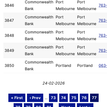
Commonwealth
Port
Port
3846
763
Bank
Melbourne
Melbourne
Commonwealth
Port
Port
3847
763
Bank
Melbourne
Melbourne
Commonwealth
Port
Port
3848
763
Bank
Melbourne
Melbourne
Commonwealth
Port
Port
3849
763
Bank
Melbourne
Melbourne
Commonwealth
3850
Portland
Portland
063
Bank
24-02-2026
« First
‹ Prev
...
73
74
75
76
77