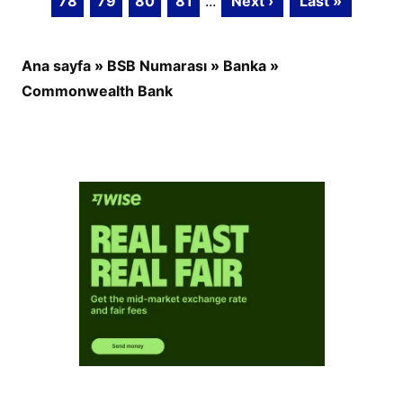
78
79
80
81
...
Next ›
Last »
Ana sayfa
»
BSB Numarası
»
Banka
»
Commonwealth Bank