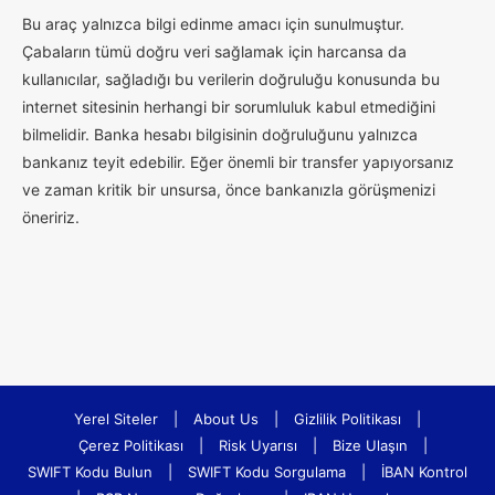
Bu araç yalnızca bilgi edinme amacı için sunulmuştur.
Çabaların tümü doğru veri sağlamak için harcansa da
kullanıcılar, sağladığı bu verilerin doğruluğu konusunda bu
internet sitesinin herhangi bir sorumluluk kabul etmediğini
bilmelidir. Banka hesabı bilgisinin doğruluğunu yalnızca
bankanız teyit edebilir. Eğer önemli bir transfer yapıyorsanız
ve zaman kritik bir unsursa, önce bankanızla görüşmenizi
öneririz.
Yerel Siteler
|
About Us
|
Gizlilik Politikası
|
Çerez Politikası
|
Risk Uyarısı
|
Bize Ulaşın
|
SWIFT Kodu Bulun
|
SWIFT Kodu Sorgulama
|
İBAN Kontrol