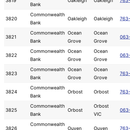
3819
Oakleigh
Oakleigh
763
Bank
Commonwealth
3820
Oakleigh
Oakleigh
763
Bank
Commonwealth
Ocean
Ocean
3821
063
Bank
Grove
Grove
Commonwealth
Ocean
Ocean
3822
063
Bank
Grove
Grove
Commonwealth
Ocean
Ocean
3823
763
Bank
Grove
Grove
Commonwealth
3824
Orbost
Orbost
763
Bank
Commonwealth
Orbost
3825
Orbost
063
Bank
VIC
Commonwealth
3826
Ouyen
Ouyen
763