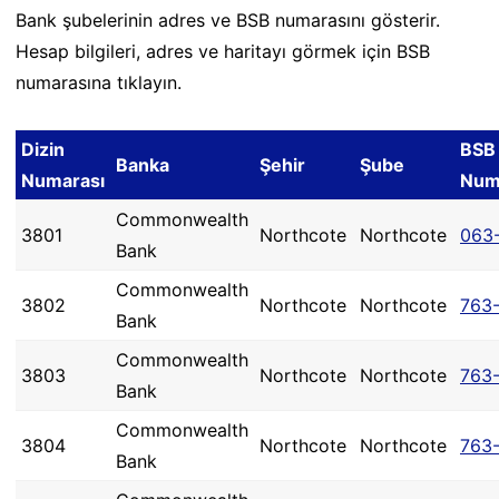
Bank şubelerinin adres ve BSB numarasını gösterir.
Hesap bilgileri, adres ve haritayı görmek için BSB
numarasına tıklayın.
Dizin
BSB
Banka
Şehir
Şube
Numarası
Num
Commonwealth
3801
Northcote
Northcote
063
Bank
Commonwealth
3802
Northcote
Northcote
763
Bank
Commonwealth
3803
Northcote
Northcote
763
Bank
Commonwealth
3804
Northcote
Northcote
763
Bank