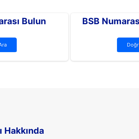
rası Bulun
BSB Numarası
Ara
Doğr
ı Hakkında