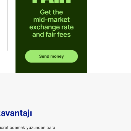
zavantajı
li ücret ödemek yüzünden para