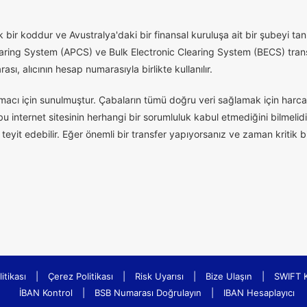
 bir koddur ve Avustralya'daki bir finansal kuruluşa ait bir şubeyi tanı
aring System (APCS) ve Bulk Electronic Clearing System (BECS) transfe
ı, alıcının hesap numarasıyla birlikte kullanılır.
macı için sunulmuştur. Çabaların tümü doğru veri sağlamak için harcan
 internet sitesinin herhangi bir sorumluluk kabul etmediğini bilmelidi
eyit edebilir. Eğer önemli bir transfer yapıyorsanız ve zaman kritik 
litikası
|
Çerez Politikası
|
Risk Uyarısı
|
Bize Ulaşın
|
SWIFT 
İBAN Kontrol
|
BSB Numarası Doğrulayın
|
IBAN Hesaplayıcı