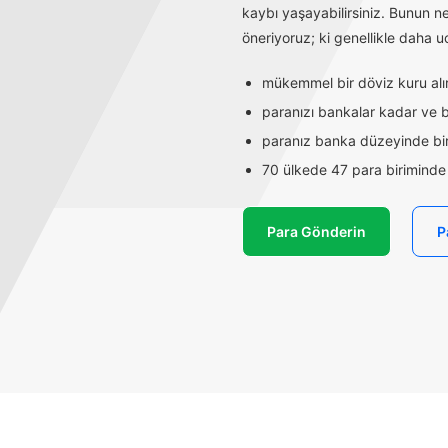
kaybı yaşayabilirsiniz. Bunun n
öneriyoruz; ki genellikle daha uc
mükemmel bir döviz kuru alırs
paranızı bankalar kadar ve ba
paranız banka düzeyinde bir
70 ülkede 47 para biriminde t
Para Gönderin
P