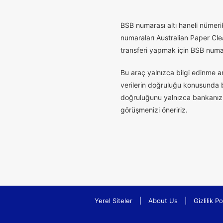
B
SB numarası altı haneli nümerik
numaraları Australian Paper Cle
transferi yapmak için BSB numaras
Bu araç yalnızca bilgi edinme a
verilerin doğruluğu konusunda bu
doğruluğunu yalnızca bankanız t
görüşmenizi öneririz.
Yerel Siteler
|
About Us
|
Gizlilik Po