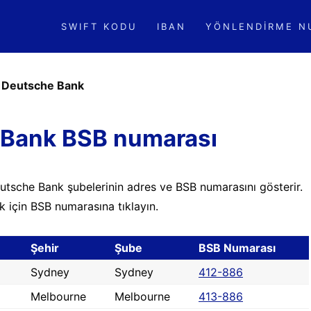
SWIFT KODU
IBAN
YÖNLENDIRME N
»
Deutsche Bank
Bank BSB numarası
utsche Bank şubelerinin adres ve BSB numarasını gösterir.
k için BSB numarasına tıklayın.
Şehir
Şube
BSB Numarası
Sydney
Sydney
412-886
Melbourne
Melbourne
413-886