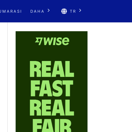
UMARASI
DAHA
TR