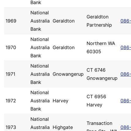
Bank
National
Geraldton
1969
Australia
Geraldton
086
Partnership
Bank
National
Northern WA
1970
Australia
Geraldton
086
60305
Bank
National
CT 6746
1971
Australia
Gnowangerup
086
Gnowangerup
Bank
National
CT 6956
1972
Australia
Harvey
086
Harvey
Bank
National
Transaction
1973
Australia
Highgate
086