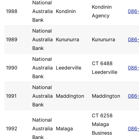
National
Kondinin
1988
Australia
Kondinin
086
Agency
Bank
National
1989
Australia
Kununurra
Kununurra
086
Bank
National
CT 6488
1990
Australia
Leederville
086
Leederville
Bank
National
1991
Australia
Maddington
Maddington
086
Bank
CT 6258
National
Malaga
1992
Australia
Malaga
086
Business
Bank