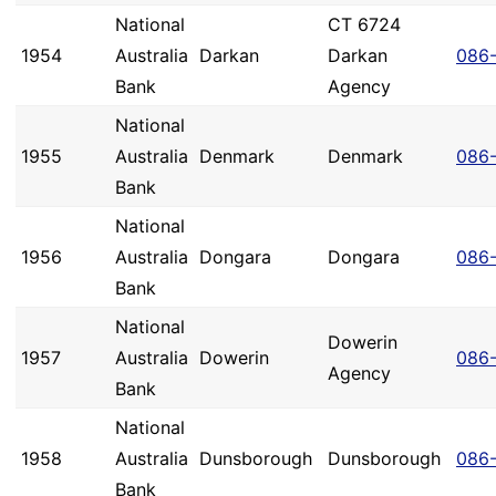
National
CT 6724
1954
Australia
Darkan
Darkan
086
Bank
Agency
National
1955
Australia
Denmark
Denmark
086
Bank
National
1956
Australia
Dongara
Dongara
086
Bank
National
Dowerin
1957
Australia
Dowerin
086
Agency
Bank
National
1958
Australia
Dunsborough
Dunsborough
086
Bank