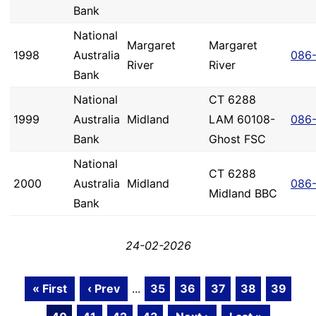
Bank
National
Margaret
Margaret
1998
Australia
086
River
River
Bank
National
CT 6288
1999
Australia
Midland
LAM 60108-
086
Bank
Ghost FSC
National
CT 6288
2000
Australia
Midland
086
Midland BBC
Bank
24-02-2026
« First
‹ Prev
...
35
36
37
38
39