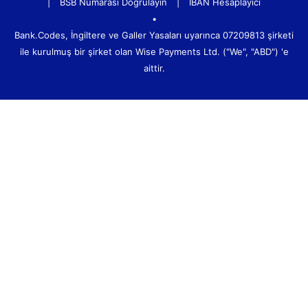
|
BSB Numarası Doğrulayın
|
IBAN Hesaplayıcı
•
Bank.Codes, İngiltere ve Galler Yasaları uyarınca 07209813 şirketi
ile kurulmuş bir şirket olan Wise Payments Ltd. ("We", "ABD") 'e
aittir.