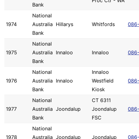
Proc Ctr - WA
Bank
National
1974
Australia
Hillarys
Whitfords
086
Bank
National
1975
Australia
Innaloo
Innaloo
086
Bank
National
Innaloo
1976
Australia
Innaloo
Westfield
086-
Bank
Kiosk
National
CT 6311
1977
Australia
Joondalup
Joondalup
086
Bank
FSC
National
1978
Australia
Joondalup
Joondalup
086