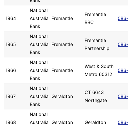
Bank
National
Fremantle
1964
Australia
Fremantle
086-
BBC
Bank
National
Fremantle
1965
Australia
Fremantle
086-
Partnership
Bank
National
West & South
1966
Australia
Fremantle
086
Metro 60312
Bank
National
CT 6643
1967
Australia
Geraldton
086
Northgate
Bank
National
1968
Australia
Geraldton
Geraldton
086