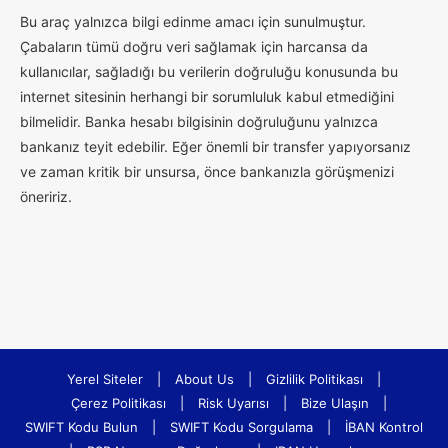
Bu araç yalnızca bilgi edinme amacı için sunulmuştur.
Çabaların tümü doğru veri sağlamak için harcansa da
kullanıcılar, sağladığı bu verilerin doğruluğu konusunda bu
internet sitesinin herhangi bir sorumluluk kabul etmediğini
bilmelidir. Banka hesabı bilgisinin doğruluğunu yalnızca
bankanız teyit edebilir. Eğer önemli bir transfer yapıyorsanız
ve zaman kritik bir unsursa, önce bankanızla görüşmenizi
öneririz.
Yerel Siteler
|
About Us
|
Gizlilik Politikası
|
Çerez Politikası
|
Risk Uyarısı
|
Bize Ulaşın
|
SWIFT Kodu Bulun
|
SWIFT Kodu Sorgulama
|
İBAN Kontrol