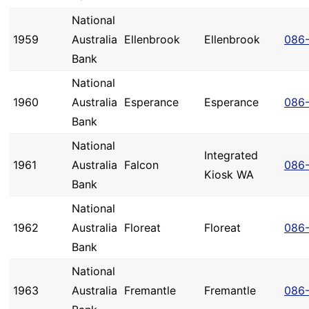
National
1959
Australia
Ellenbrook
Ellenbrook
086
Bank
National
1960
Australia
Esperance
Esperance
086
Bank
National
Integrated
1961
Australia
Falcon
086
Kiosk WA
Bank
National
1962
Australia
Floreat
Floreat
086
Bank
National
1963
Australia
Fremantle
Fremantle
086-