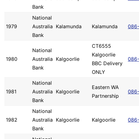
Bank
National
1979
Australia
Kalamunda
Kalamunda
086
Bank
CT6555
National
Kalgoorlie
1980
Australia
Kalgoorlie
086-
BBC Delivery
Bank
ONLY
National
Eastern WA
1981
Australia
Kalgoorlie
086
Partnership
Bank
National
1982
Australia
Kalgoorlie
Kalgoorlie
086-
Bank