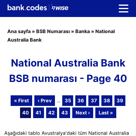
Ana sayfa
»
BSB Numarası
»
Banka
»
National
Australia Bank
National Australia Bank
BSB numarası - Page 40
« First
‹ Prev
...
35
36
37
38
39
40
41
42
43
Next ›
Last »
Aşağıdaki tablo Avustralya'daki tüm National Australia