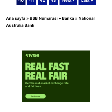
40
41
42
43
Next ›
Last »
Ana sayfa
»
BSB Numarası
»
Banka
»
National
Australia Bank