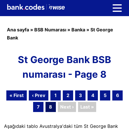
Ana sayfa
»
BSB Numarası
»
Banka
»
St George
Bank
St George Bank BSB
numarası - Page 8
« First
‹ Prev
1
2
3
4
5
6
7
8
Next ›
Last »
Aşağıdaki tablo Avustralya'daki tüm St George Bank