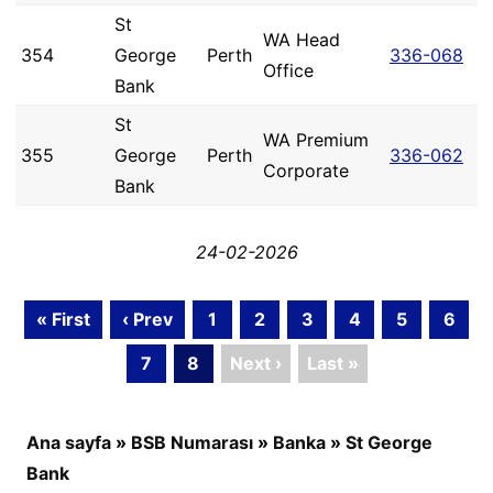
St
WA Head
354
George
Perth
336-068
Office
Bank
St
WA Premium
355
George
Perth
336-062
Corporate
Bank
24-02-2026
« First
‹ Prev
1
2
3
4
5
6
7
8
Next ›
Last »
Ana sayfa
»
BSB Numarası
»
Banka
»
St George
Bank