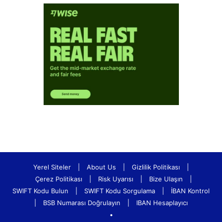
Yerel Siteler
|
About Us
|
Gizlilik Politikası
|
Çerez Politikası
|
Risk Uyarısı
|
Bize Ulaşın
|
SWIFT Kodu Bulun
|
SWIFT Kodu Sorgulama
|
İBAN Kontrol
|
BSB Numarası Doğrulayın
|
IBAN Hesaplayıcı
•