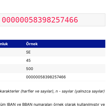
00000058398257466
nluk
Örnek
SE
45
500
00000058398257466
karakterler (harfler ve sayılar), n - sayılar (yalnızca sayılar)
üm IBAN ve BBAN numaraları örnek olarak kullanılmıştır ve