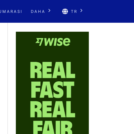
UMARASI
DAHA
TR