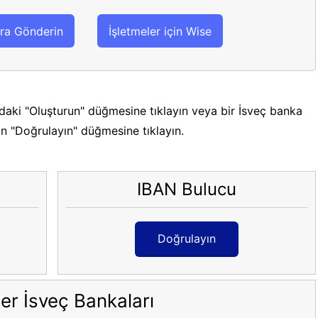
ra Gönderin
İşletmeler için Wise
daki "Oluşturun" düğmesine tıklayın veya bir İsveç banka
in "Doğrulayın" düğmesine tıklayın.
IBAN Bulucu
Doğrulayın
er İsveç Bankaları