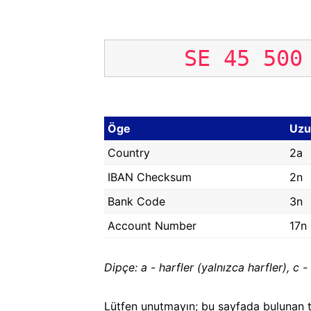
SE
45
500
Öge
Uzu
Country
2a
IBAN Checksum
2n
Bank Code
3n
Account Number
17n
Dipçe: a - harfler (yalnızca harfler), c - 
Lütfen unutmayın; bu sayfada bulunan t