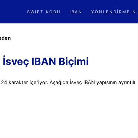
SWIFT KODU
IBAN
YÖNLENDIRME N
eden
 İsveç IBAN Biçimi
. 24 karakter içeriyor. Aşağıda İsveç IBAN yapısının ayrıntılı