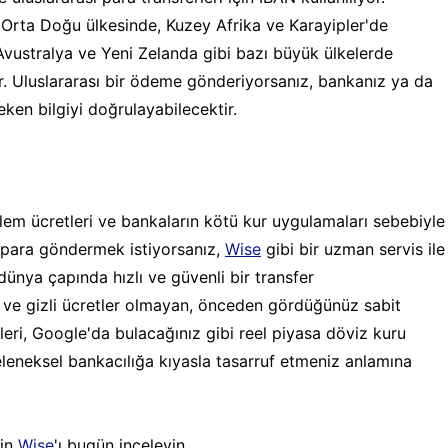
 Orta Doğu ülkesinde, Kuzey Afrika ve Karayipler'de
Avustralya ve Yeni Zelanda gibi bazı büyük ülkelerde
r. Uluslararası bir ödeme gönderiyorsanız, bankanız ya da
reken bilgiyi doğrulayabilecektir.
lem ücretleri ve bankaların kötü kur uygulamaları sebebiyle
na para göndermek istiyorsanız,
Wise
gibi bir uzman servis ile
ünya çapında hızlı ve güvenli bir transfer
it ve gizli ücretler olmayan, önceden gördüğünüz sabit
leri, Google'da bulacağınız gibi reel piyasa döviz kuru
 geleneksel bankacılığa kıyasla tasarruf etmeniz anlamına
çin
Wise
'ı bugün inceleyin.