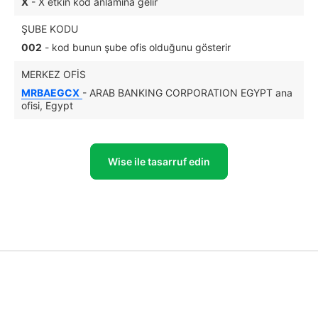
X
- X etkin kod anlamına gelir
ŞUBE KODU
002
- kod bunun şube ofis olduğunu gösterir
MERKEZ OFIS
MRBAEGCX
- ARAB BANKING CORPORATION EGYPT ana
ofisi, Egypt
Wise ile tasarruf edin