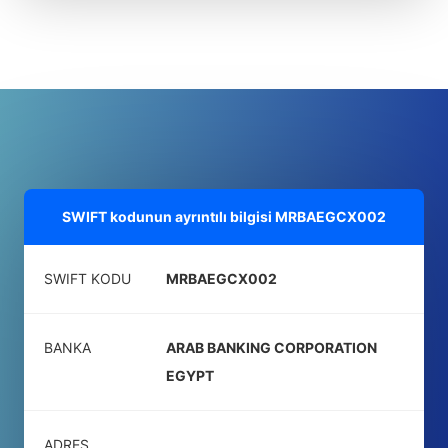
SWIFT kodunun ayrıntılı bilgisi
MRBAEGCX002
SWIFT KODU
MRBAEGCX002
BANKA
ARAB BANKING CORPORATION
EGYPT
ADRES