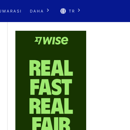
UMARASI
DAHA
TR