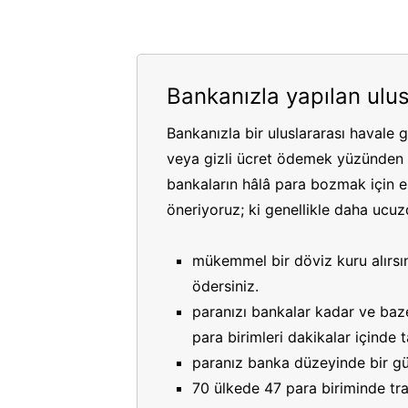
Bankanızla yapılan ulus
Bankanızla bir uluslararası havale 
veya gizli ücret ödemek yüzünden p
bankaların hâlâ para bozmak için es
öneriyoruz; ki genellikle daha ucuzdu
mükemmel bir döviz kuru alırsın
ödersiniz.
paranızı bankalar kadar ve bazen
para birimleri dakikalar içinde
paranız banka düzeyinde bir gü
70 ülkede 47 para biriminde tran