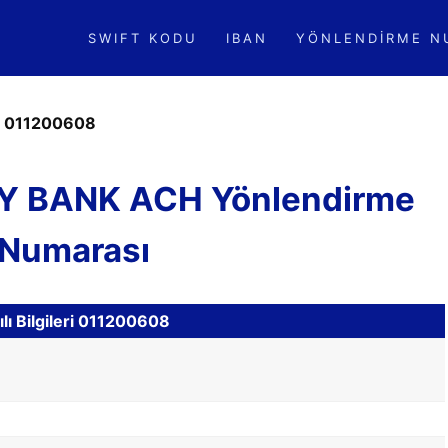
SWIFT KODU
IBAN
YÖNLENDIRME N
»
011200608
Y BANK ACH Yönlendirme
Numarası
ı Bilgileri 011200608