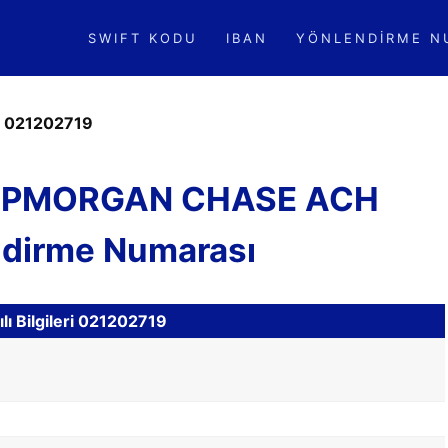
SWIFT KODU
IBAN
YÖNLENDIRME N
»
021202719
 JPMORGAN CHASE ACH
ndirme Numarası
ı Bilgileri 021202719