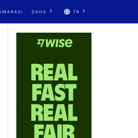
UMARASI
DAHA
TR