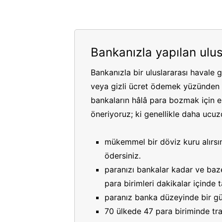
Bankanızla yapılan ulus
Bankanızla bir uluslararası havale 
veya gizli ücret ödemek yüzünden p
bankaların hâlâ para bozmak için es
öneriyoruz; ki genellikle daha ucuzdu
mükemmel bir döviz kuru alırsın
ödersiniz.
paranızı bankalar kadar ve bazen
para birimleri dakikalar içinde
paranız banka düzeyinde bir gü
70 ülkede 47 para biriminde tran