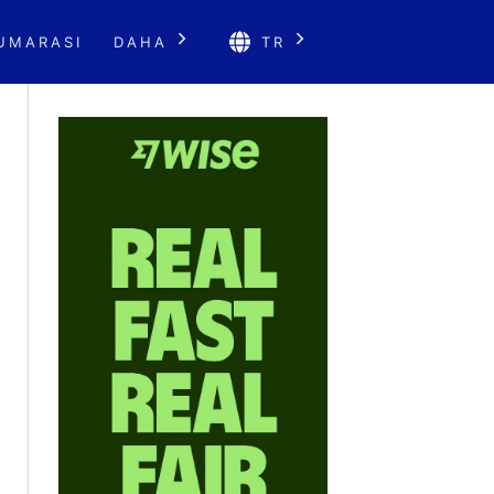
UMARASI
DAHA
TR