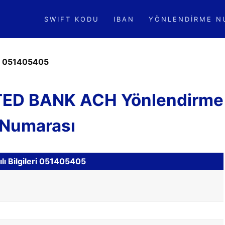
SWIFT KODU
IBAN
YÖNLENDIRME N
»
051405405
TED BANK ACH Yönlendirme
Numarası
lı Bilgileri 051405405