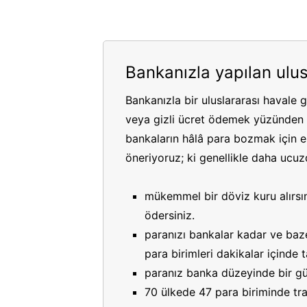
Bankanızla yapılan ulus
Bankanızla bir uluslararası havale 
veya gizli ücret ödemek yüzünden p
bankaların hâlâ para bozmak için es
öneriyoruz; ki genellikle daha ucuzdu
mükemmel bir döviz kuru alırsın
ödersiniz.
paranızı bankalar kadar ve bazen
para birimleri dakikalar içinde
paranız banka düzeyinde bir gü
70 ülkede 47 para biriminde tran