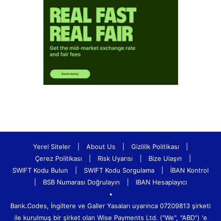
Yerel Siteler
|
About Us
|
Gizlilik Politikası
|
Çerez Politikası
|
Risk Uyarısı
|
Bize Ulaşın
|
SWIFT Kodu Bulun
|
SWIFT Kodu Sorgulama
|
İBAN Kontrol
|
BSB Numarası Doğrulayın
|
IBAN Hesaplayıcı
•
Bank.Codes, İngiltere ve Galler Yasaları uyarınca 07209813 şirketi
ile kurulmuş bir şirket olan Wise Payments Ltd. ("We", "ABD") 'e