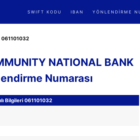
SWIFT KODU
IBAN
YÖNLENDIRME N
»
061101032
OMMUNITY NATIONAL BANK
endirme Numarası
ı Bilgileri 061101032