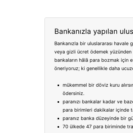
Bankanızla yapılan ulus
Bankanızla bir uluslararası havale 
veya gizli ücret ödemek yüzünden p
bankaların hâlâ para bozmak için es
öneriyoruz; ki genellikle daha ucuzdu
mükemmel bir döviz kuru alırsın
ödersiniz.
paranızı bankalar kadar ve bazen
para birimleri dakikalar içinde
paranız banka düzeyinde bir gü
70 ülkede 47 para biriminde tran