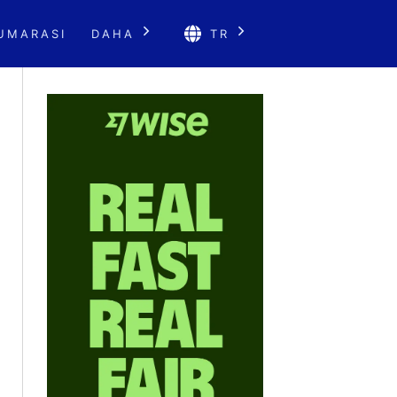
UMARASI
DAHA
TR