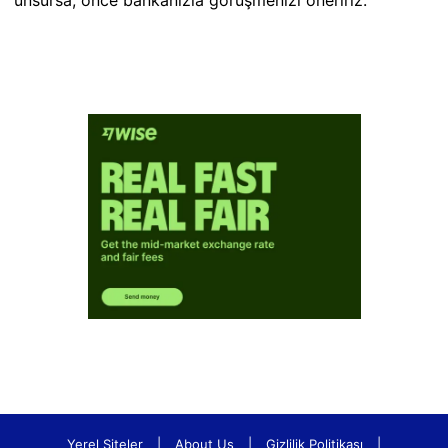
Yerel Siteler
|
About Us
|
Gizlilik Politikası
|