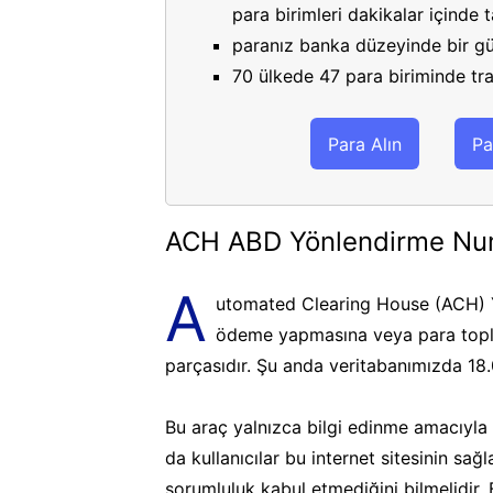
para birimleri dakikalar içinde
paranız banka düzeyinde bir gü
70 ülkede 47 para biriminde tran
Para Alın
Pa
ACH ABD Yönlendirme Nu
A
utomated Clearing House (ACH) Y
ödeme yapmasına veya para topla
parçasıdır. Şu anda veritabanımızda 18
Bu araç yalnızca bilgi edinme amacıyla k
da kullanıcılar bu internet sitesinin sa
sorumluluk kabul etmediğini bilmelidir.