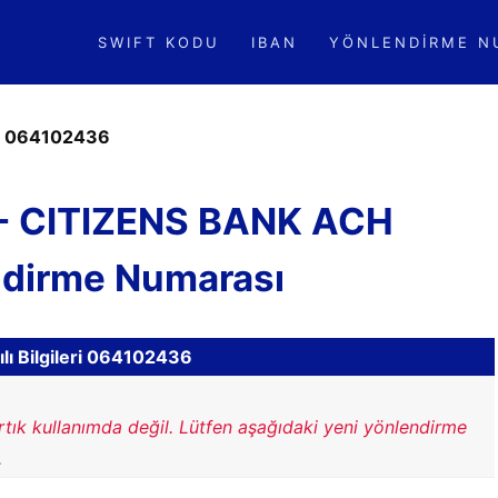
SWIFT KODU
IBAN
YÖNLENDIRME N
»
064102436
- CITIZENS BANK ACH
ndirme Numarası
lı Bilgileri 064102436
rtık kullanımda değil. Lütfen aşağıdaki yeni yönlendirme
.