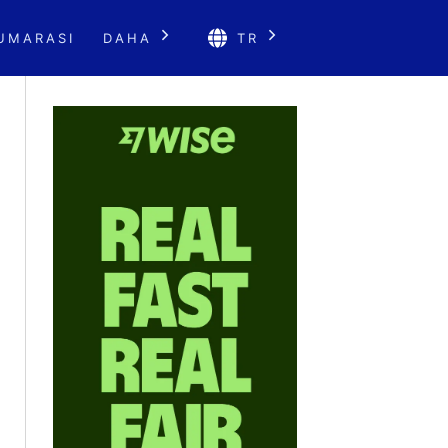
UMARASI
DAHA
TR