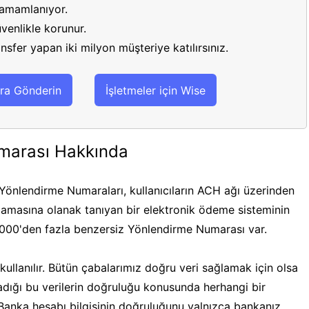
 tamamlanıyor.
venlikle korunur.
sfer yapan iki milyon müşteriye katılırsınız.
ra Gönderin
İşletmeler için Wise
marası Hakkında
önlendirme Numaraları, kullanıcıların ACH ağı üzerinden
masına olanak tanıyan bir elektronik ödeme sisteminin
.000'den fazla benzersiz Yönlendirme Numarası var.
ullanılır. Bütün çabalarımız doğru veri sağlamak için olsa
ğladığı bu verilerin doğruluğu konusunda herhangi bir
 Banka hesabı bilgisinin doğruluğunu yalnızca bankanız