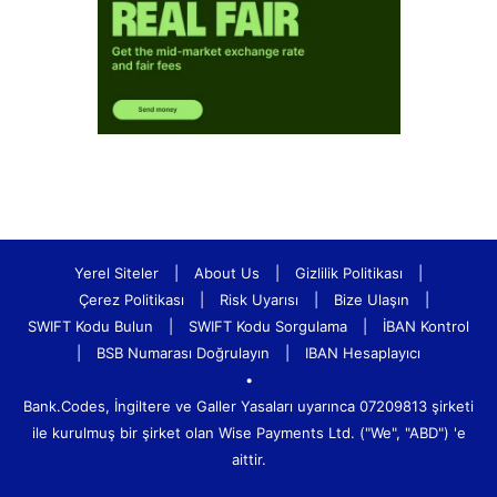
Yerel Siteler
|
About Us
|
Gizlilik Politikası
|
Çerez Politikası
|
Risk Uyarısı
|
Bize Ulaşın
|
SWIFT Kodu Bulun
|
SWIFT Kodu Sorgulama
|
İBAN Kontrol
|
BSB Numarası Doğrulayın
|
IBAN Hesaplayıcı
•
Bank.Codes, İngiltere ve Galler Yasaları uyarınca 07209813 şirketi
ile kurulmuş bir şirket olan Wise Payments Ltd. ("We", "ABD") 'e
aittir.