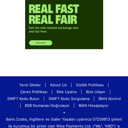
Yerel Siteler
|
About Us
|
Gizlilik Politikası
|
Çerez Politikası
|
Risk Uyarısı
|
Bize Ulaşın
|
SWIFT Kodu Bulun
|
SWIFT Kodu Sorgulama
|
İBAN Kontrol
|
BSB Numarası Doğrulayın
|
IBAN Hesaplayıcı
•
Bank.Codes, İngiltere ve Galler Yasaları uyarınca 07209813 şirketi
ile kurulmuş bir şirket olan Wise Payments Ltd. ("We", "ABD") 'e