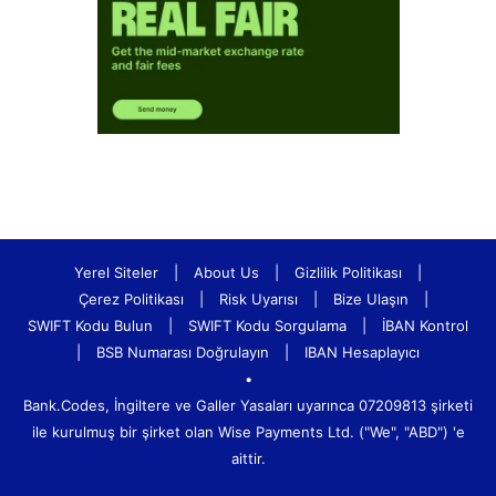
Yerel Siteler
|
About Us
|
Gizlilik Politikası
|
Çerez Politikası
|
Risk Uyarısı
|
Bize Ulaşın
|
SWIFT Kodu Bulun
|
SWIFT Kodu Sorgulama
|
İBAN Kontrol
|
BSB Numarası Doğrulayın
|
IBAN Hesaplayıcı
•
Bank.Codes, İngiltere ve Galler Yasaları uyarınca 07209813 şirketi
ile kurulmuş bir şirket olan Wise Payments Ltd. ("We", "ABD") 'e
aittir.