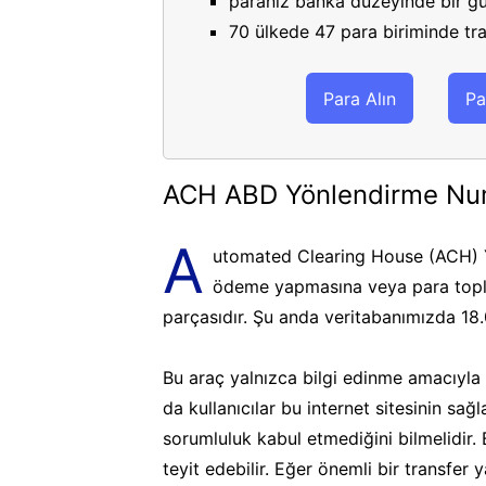
paranız banka düzeyinde bir gü
70 ülkede 47 para biriminde tran
Para Alın
Pa
ACH ABD Yönlendirme Nu
A
utomated Clearing House (ACH) Y
ödeme yapmasına veya para topla
parçasıdır. Şu anda veritabanımızda 18
Bu araç yalnızca bilgi edinme amacıyla k
da kullanıcılar bu internet sitesinin sa
sorumluluk kabul etmediğini bilmelidir.
teyit edebilir. Eğer önemli bir transfer