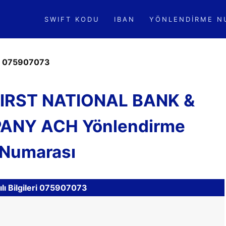
SWIFT KODU
IBAN
YÖNLENDIRME N
»
075907073
FIRST NATIONAL BANK &
ANY ACH Yönlendirme
Numarası
lı Bilgileri 075907073