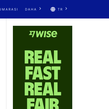
UMARASI
DAHA
TR