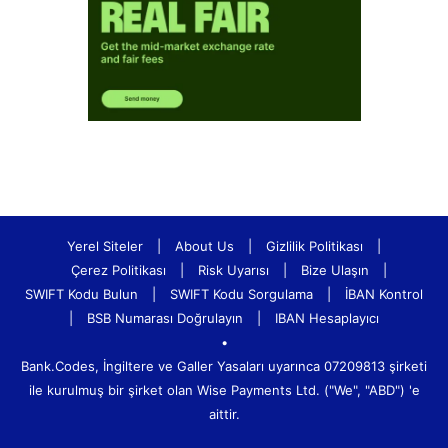
Yerel Siteler
|
About Us
|
Gizlilik Politikası
|
Çerez Politikası
|
Risk Uyarısı
|
Bize Ulaşın
|
SWIFT Kodu Bulun
|
SWIFT Kodu Sorgulama
|
İBAN Kontrol
|
BSB Numarası Doğrulayın
|
IBAN Hesaplayıcı
•
Bank.Codes, İngiltere ve Galler Yasaları uyarınca 07209813 şirketi
ile kurulmuş bir şirket olan Wise Payments Ltd. ("We", "ABD") 'e
aittir.