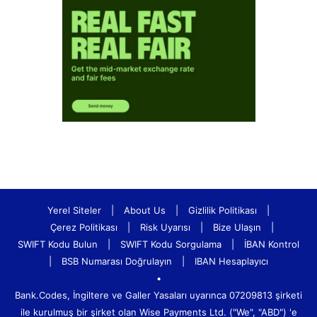
Yerel Siteler
|
About Us
|
Gizlilik Politikası
|
Çerez Politikası
|
Risk Uyarısı
|
Bize Ulaşın
|
SWIFT Kodu Bulun
|
SWIFT Kodu Sorgulama
|
İBAN Kontrol
|
BSB Numarası Doğrulayın
|
IBAN Hesaplayıcı
•
Bank.Codes, İngiltere ve Galler Yasaları uyarınca 07209813 şirketi
ile kurulmuş bir şirket olan Wise Payments Ltd. ("We", "ABD") 'e