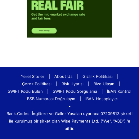
Yerel Siteler
|
About Us
|
Gizlilik Politikası
|
Çerez Politikası
|
Risk Uyarısı
|
Bize Ulaşın
|
SWIFT Kodu Bulun
|
SWIFT Kodu Sorgulama
|
İBAN Kontrol
|
BSB Numarası Doğrulayın
|
IBAN Hesaplayıcı
•
Bank.Codes, İngiltere ve Galler Yasaları uyarınca 07209813 şirketi
ile kurulmuş bir şirket olan Wise Payments Ltd. ("We", "ABD") 'e
aittir.