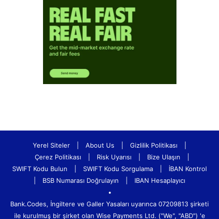
Yerel Siteler
|
About Us
|
Gizlilik Politikası
|
Çerez Politikası
|
Risk Uyarısı
|
Bize Ulaşın
|
SWIFT Kodu Bulun
|
SWIFT Kodu Sorgulama
|
İBAN Kontrol
|
BSB Numarası Doğrulayın
|
IBAN Hesaplayıcı
•
Bank.Codes, İngiltere ve Galler Yasaları uyarınca 07209813 şirketi
ile kurulmuş bir şirket olan Wise Payments Ltd. ("We", "ABD") 'e