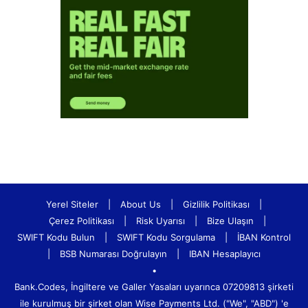
Yerel Siteler
|
About Us
|
Gizlilik Politikası
|
Çerez Politikası
|
Risk Uyarısı
|
Bize Ulaşın
|
SWIFT Kodu Bulun
|
SWIFT Kodu Sorgulama
|
İBAN Kontrol
|
BSB Numarası Doğrulayın
|
IBAN Hesaplayıcı
•
Bank.Codes, İngiltere ve Galler Yasaları uyarınca 07209813 şirketi
ile kurulmuş bir şirket olan Wise Payments Ltd. ("We", "ABD") 'e