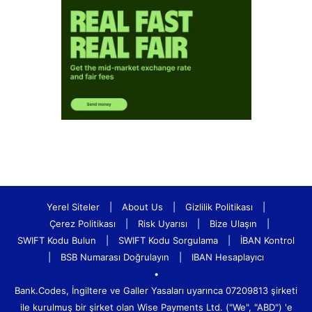
Yerel Siteler
|
About Us
|
Gizlilik Politikası
|
Çerez Politikası
|
Risk Uyarısı
|
Bize Ulaşın
|
SWIFT Kodu Bulun
|
SWIFT Kodu Sorgulama
|
İBAN Kontrol
|
BSB Numarası Doğrulayın
|
IBAN Hesaplayıcı
•
Bank.Codes, İngiltere ve Galler Yasaları uyarınca 07209813 şirketi
ile kurulmuş bir şirket olan Wise Payments Ltd. ("We", "ABD") 'e