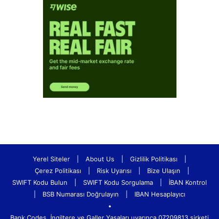
Yerel Siteler
|
About Us
|
Gizlilik Politikası
|
Çerez Politikası
|
Risk Uyarısı
|
Bize Ulaşın
|
SWIFT Kodu Bulun
|
SWIFT Kodu Sorgulama
|
İBAN Kontrol
|
BSB Numarası Doğrulayın
|
IBAN Hesaplayıcı
•
Bank.Codes, İngiltere ve Galler Yasaları uyarınca 07209813 şirketi