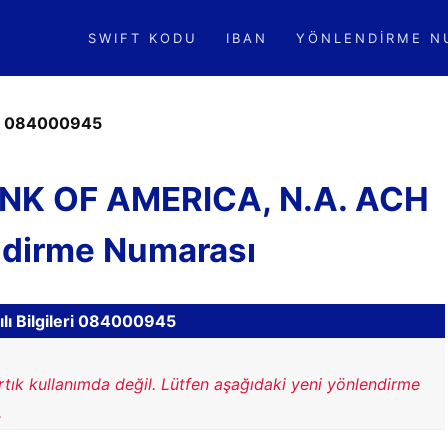
SWIFT KODU
IBAN
YÖNLENDIRME N
»
084000945
NK OF AMERICA, N.A. ACH
ndirme Numarası
lı Bilgileri 084000945
rtık kullanımda değil. Lütfen aşağıdaki yeni yönlendirme
.