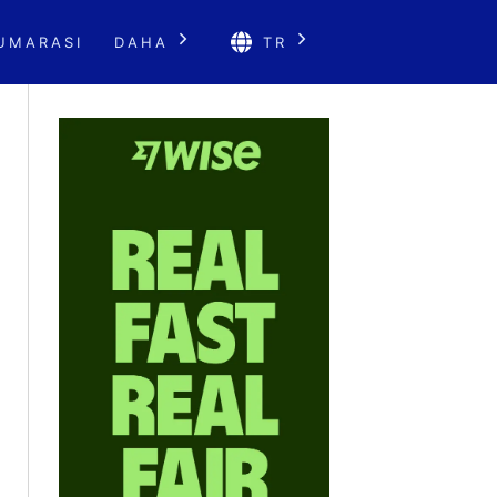
UMARASI
DAHA
TR