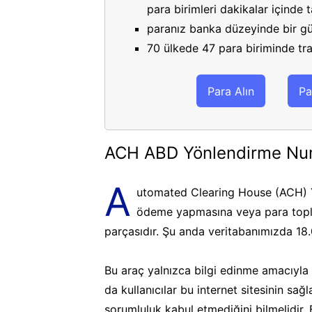
para birimleri dakikalar içinde
paranız banka düzeyinde bir gü
70 ülkede 47 para biriminde tran
Para Alın
Pa
ACH ABD Yönlendirme Nu
A
utomated Clearing House (ACH) Y
ödeme yapmasına veya para topla
parçasıdır. Şu anda veritabanımızda 18
Bu araç yalnızca bilgi edinme amacıyla k
da kullanıcılar bu internet sitesinin sa
sorumluluk kabul etmediğini bilmelidir.