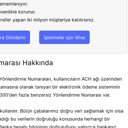
 tamamlanıyor.
venlikle korunur.
sfer yapan iki milyon müşteriye katılırsınız.
ra Gönderin
İşletmeler için Wise
marası Hakkında
önlendirme Numaraları, kullanıcıların ACH ağı üzerinden
masına olanak tanıyan bir elektronik ödeme sisteminin
.000'den fazla benzersiz Yönlendirme Numarası var.
ullanılır. Bütün çabalarımız doğru veri sağlamak için olsa
ğladığı bu verilerin doğruluğu konusunda herhangi bir
 Banka hesabı bilgisinin doğruluğunu yalnızca bankanız