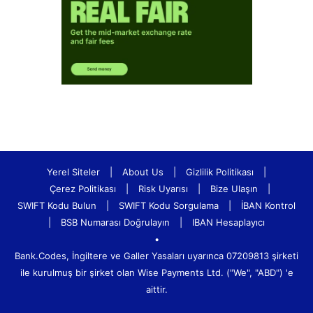
Yerel Siteler
|
About Us
|
Gizlilik Politikası
|
Çerez Politikası
|
Risk Uyarısı
|
Bize Ulaşın
|
SWIFT Kodu Bulun
|
SWIFT Kodu Sorgulama
|
İBAN Kontrol
|
BSB Numarası Doğrulayın
|
IBAN Hesaplayıcı
•
Bank.Codes, İngiltere ve Galler Yasaları uyarınca 07209813 şirketi
ile kurulmuş bir şirket olan Wise Payments Ltd. ("We", "ABD") 'e
aittir.