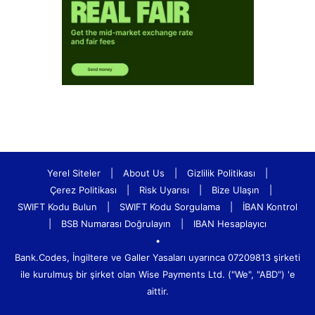
Yerel Siteler
|
About Us
|
Gizlilik Politikası
|
Çerez Politikası
|
Risk Uyarısı
|
Bize Ulaşın
|
SWIFT Kodu Bulun
|
SWIFT Kodu Sorgulama
|
İBAN Kontrol
|
BSB Numarası Doğrulayın
|
IBAN Hesaplayıcı
•
Bank.Codes, İngiltere ve Galler Yasaları uyarınca 07209813 şirketi
ile kurulmuş bir şirket olan Wise Payments Ltd. ("We", "ABD") 'e
aittir.