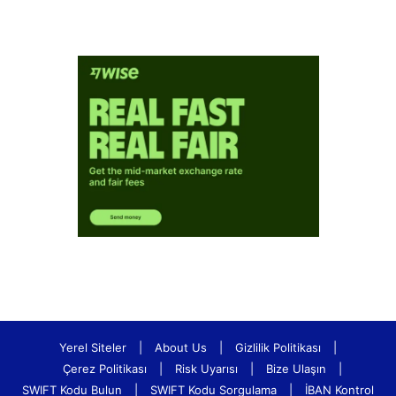
Yerel Siteler
|
About Us
|
Gizlilik Politikası
|
Çerez Politikası
|
Risk Uyarısı
|
Bize Ulaşın
|
SWIFT Kodu Bulun
|
SWIFT Kodu Sorgulama
|
İBAN Kontrol