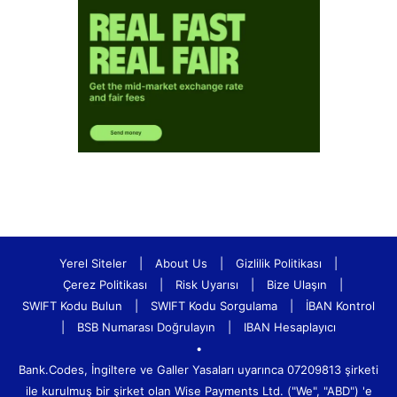
Yerel Siteler
|
About Us
|
Gizlilik Politikası
|
Çerez Politikası
|
Risk Uyarısı
|
Bize Ulaşın
|
SWIFT Kodu Bulun
|
SWIFT Kodu Sorgulama
|
İBAN Kontrol
|
BSB Numarası Doğrulayın
|
IBAN Hesaplayıcı
•
Bank.Codes, İngiltere ve Galler Yasaları uyarınca 07209813 şirketi
ile kurulmuş bir şirket olan Wise Payments Ltd. ("We", "ABD") 'e