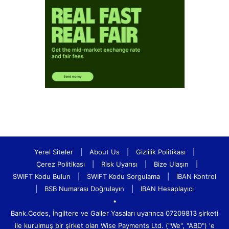
Yerel Siteler
|
About Us
|
Gizlilik Politikası
|
Çerez Politikası
|
Risk Uyarısı
|
Bize Ulaşın
|
SWIFT Kodu Bulun
|
SWIFT Kodu Sorgulama
|
İBAN Kontrol
|
BSB Numarası Doğrulayın
|
IBAN Hesaplayıcı
•
Bank.Codes, İngiltere ve Galler Yasaları uyarınca 07209813 şirketi
ile kurulmuş bir şirket olan Wise Payments Ltd. ("We", "ABD") 'e