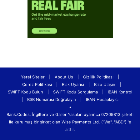
Yerel Siteler
|
About Us
|
Gizlilik Politikası
|
Çerez Politikası
|
Risk Uyarısı
|
Bize Ulaşın
|
SWIFT Kodu Bulun
|
SWIFT Kodu Sorgulama
|
İBAN Kontrol
|
BSB Numarası Doğrulayın
|
IBAN Hesaplayıcı
•
Bank.Codes, İngiltere ve Galler Yasaları uyarınca 07209813 şirketi
ile kurulmuş bir şirket olan Wise Payments Ltd. ("We", "ABD") 'e
aittir.